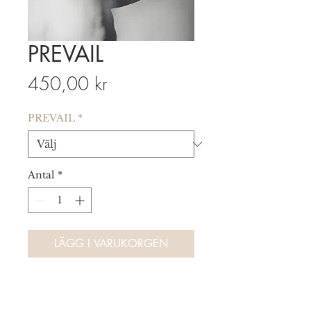
PREVAIL
Pris
450,00 kr
PREVAIL
*
Antal
*
LÄGG I VARUKORGEN
Denna Art Print säljs endast
i begränsad upplaga, totalt 200