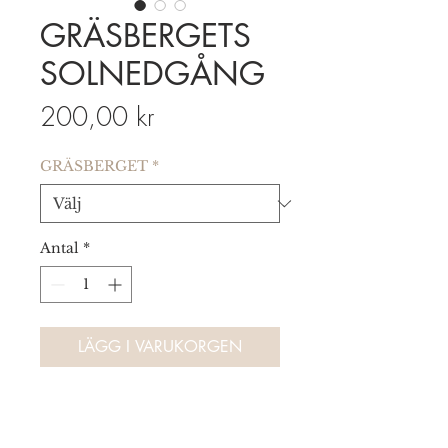
GRÄSBERGETS
SOLNEDGÅNG
Pris
200,00 kr
GRÄSBERGET
*
Antal
*
LÄGG I VARUKORGEN
"Under denna produkt ligger ett
flertal varianter i olika