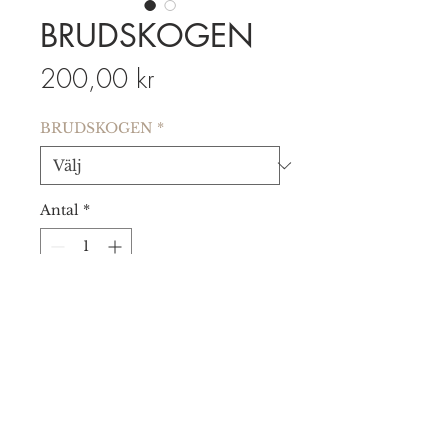
BRUDSKOGEN
Pris
200,00 kr
BRUDSKOGEN
*
Antal
*
LÄGG I VARUKORGEN
"Under denna produkt ligger ett
flertal varianter i olika
utföranden. Det är därför viktigt
att du, i slutet av beställningen