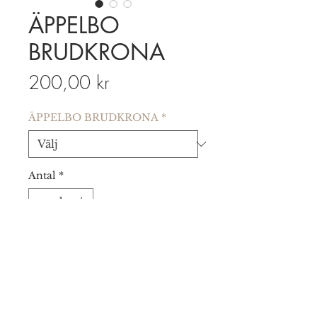
ÄPPELBO
BRUDKRONA
Pris
200,00 kr
ÄPPELBO BRUDKRONA
*
Antal
*
LÄGG I VARUKORGEN
"Under denna produkt ligger ett
flertal varianter i olika